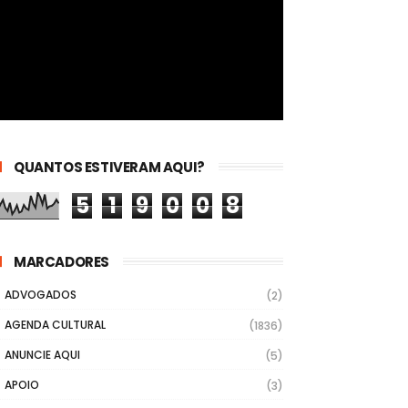
QUANTOS ESTIVERAM AQUI?
5
1
9
0
0
8
MARCADORES
ADVOGADOS
(2)
AGENDA CULTURAL
(1836)
ANUNCIE AQUI
(5)
APOIO
(3)