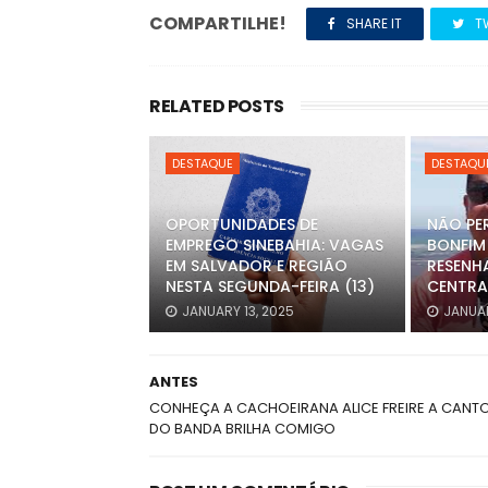
COMPARTILHE!
SHARE IT
T
RELATED POSTS
DESTAQUE
DESTAQU
OPORTUNIDADES DE
NÃO PE
EMPREGO SINEBAHIA: VAGAS
BONFIM
EM SALVADOR E REGIÃO
RESENH
NESTA SEGUNDA-FEIRA (13)
CENTRA
JANUARY 13, 2025
JANUAR
ANTES
CONHEÇA A CACHOEIRANA ALICE FREIRE A CANT
DO BANDA BRILHA COMIGO