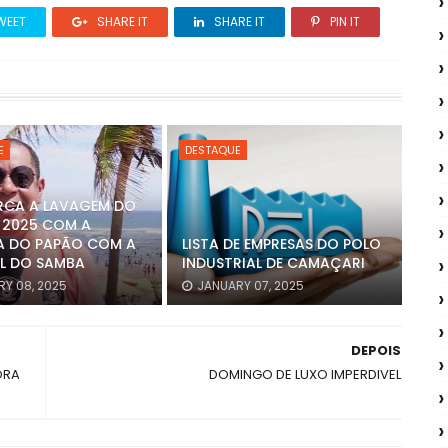
WEET
SHARE IT
SHARE IT
PIN IT
E
DESTAQUE
RCA A LAVAGEM DO
 2025 COM A
A DO PAPÃO COM A
LISTA DE EMPRESAS DO POLO
L DO SAMBA
INDUSTRIAL DE CAMAÇARI
Y 08, 2025
JANUARY 07, 2025
DEPOIS
ORA
DOMINGO DE LUXO IMPERDIVEL