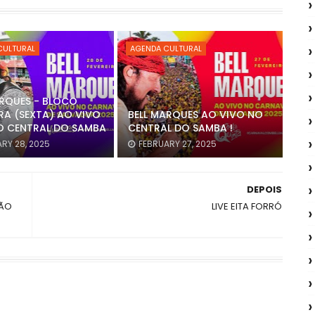
CULTURAL
AGENDA CULTURAL
ARQUES - BLOCO
A (SEXTA) AO VIVO
BELL MARQUES AO VIVO NO
O CENTRAL DO SAMBA
CENTRAL DO SAMBA !
RY 28, 2025
FEBRUARY 27, 2025
DEPOIS
ÇÃO
LIVE EITA FORRÓ