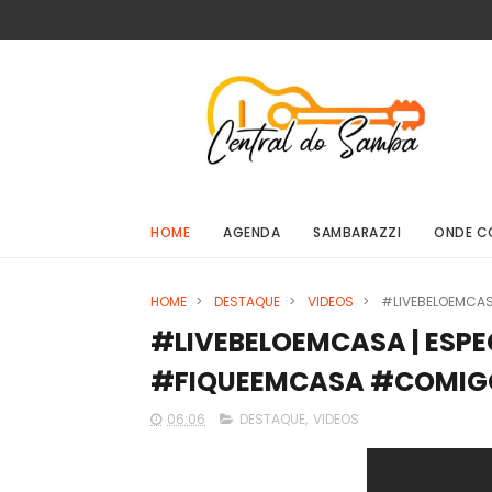
HOME
AGENDA
SAMBARAZZI
ONDE C
HOME
>
DESTAQUE
>
VIDEOS
>
#LIVEBELOEMCAS
#LIVEBELOEMCASA | ESPE
#FIQUEEMCASA #COMIG
06:06
DESTAQUE
,
VIDEOS