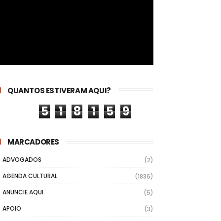
QUANTOS ESTIVERAM AQUI?
5
1
8
1
5
9
MARCADORES
ADVOGADOS
(2)
AGENDA CULTURAL
(1836)
ANUNCIE AQUI
(5)
APOIO
(3)