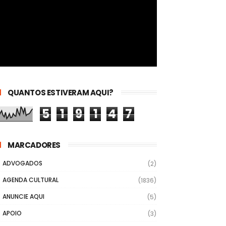
QUANTOS ESTIVERAM AQUI?
5
1
9
1
4
7
MARCADORES
ADVOGADOS
(2)
AGENDA CULTURAL
(1836)
ANUNCIE AQUI
(5)
APOIO
(3)