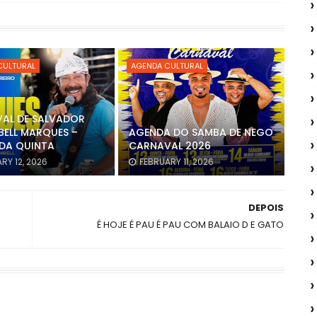
CULTURAL
AGENDA CULTURAL
AL DE SALVADOR
BELL MARQUES –
AGENDA DO SAMBA DE NEGO
DA QUINTA
CARNAVAL 2026
RY 12, 2026
FEBRUARY 11, 2026
DEPOIS
É HOJE É PAU É PAU COM BALAIO D E GATO