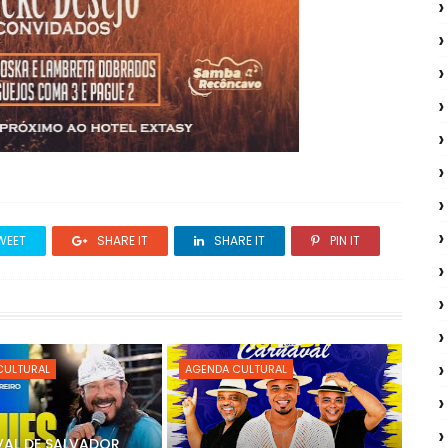
WEET
SHARE IT
SHARE IT
PIN IT
CULTURAL
AGENDA CULTURAL
AL DE SALVADOR