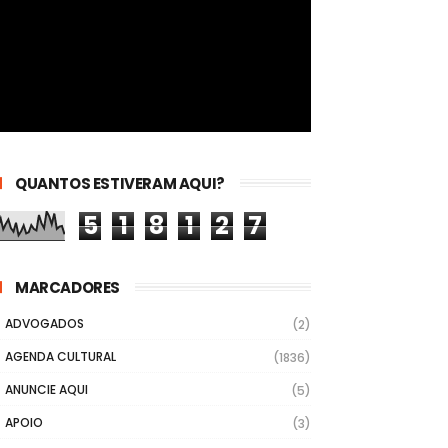
QUANTOS ESTIVERAM AQUI?
5
1
8
1
2
7
MARCADORES
ADVOGADOS
(2)
AGENDA CULTURAL
(1836)
ANUNCIE AQUI
(5)
APOIO
(3)