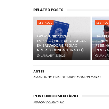
RELATED POSTS
DESTAQUE
DESTAQU
OPORTUNIDADES DE
NÃO PE
EMPREGO SINEBAHIA: VAGAS
BONFIM
EM SALVADOR E REGIÃO
RESENH
NESTA SEGUNDA-FEIRA (13)
CENTRA
JANUARY 13, 2025
JANUAR
ANTES
AMANHÃ NO FINAL DE TARDE COM OS CARAS
POST UM COMENTÁRIO
NENHUM COMENTÁRIO