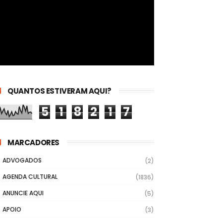
QUANTOS ESTIVERAM AQUI?
5
1
8
2
1
7
MARCADORES
ADVOGADOS
(2)
AGENDA CULTURAL
(1836)
ANUNCIE AQUI
(5)
APOIO
(3)