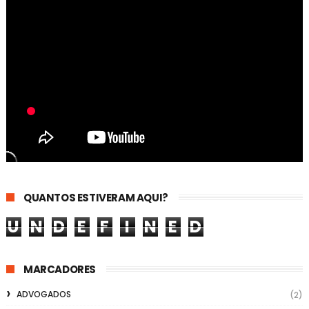
QUANTOS ESTIVERAM AQUI?
U
N
D
E
F
I
N
E
D
MARCADORES
ADVOGADOS
(2)