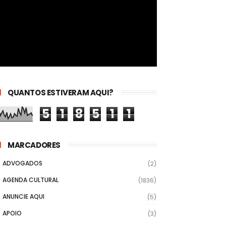
QUANTOS ESTIVERAM AQUI?
5
1
8
5
1
1
MARCADORES
ADVOGADOS
(2)
AGENDA CULTURAL
(1836)
ANUNCIE AQUI
(5)
APOIO
(3)