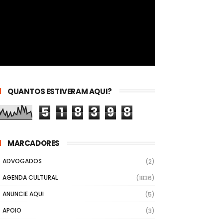
QUANTOS ESTIVERAM AQUI?
5
1
8
3
9
8
MARCADORES
ADVOGADOS
(2)
AGENDA CULTURAL
(1836)
ANUNCIE AQUI
(5)
APOIO
(3)