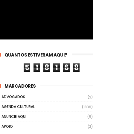
QUANTOS ESTIVERAM AQUI?
5
1
8
1
6
8
MARCADORES
ADVOGADOS
(2)
AGENDA CULTURAL
(1836)
ANUNCIE AQUI
(5)
APOIO
(3)