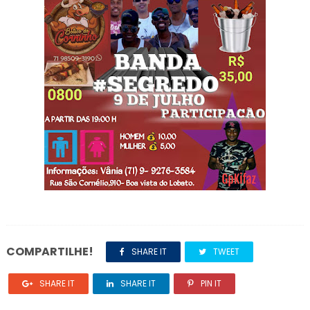
COMPARTILHE!
SHARE IT
TWEET
SHARE IT
SHARE IT
PIN IT